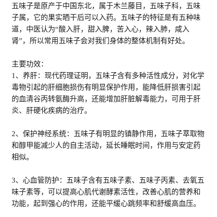
五味子是原产于中国东北，属于木兰藤目，五味子科，五味
子属，它的果实晒干后可以入药。五味子的特征是有五种味
道，中医认为“酸入肝，甜入脾，苦入心，辣入肺，咸入
肾”，所以常用五味子会对我们身体的整体机制有好处。
主要功效：
1、养肝：现代药理证明，五味子含有多种活性成分，对化学
毒物引起的肝细胞损伤有明显保护作用，能降低肝损害引起
的血清谷丙转氨酶升高，还能增加肝脏解毒能力，可用于肝
炎、肝硬化疾病的治疗。
2、保护神经系统：五味子有明显的镇静作用，五味子萃取物
和醇甲能减少人的自主活动，延长睡眠时间，作用与安定药
相似。
3、心血管防护：五味子含有五味子素、五味子丙素、去氧五
味子素等，可以提高心肌代谢酵素活性，改善心肌的营养和
功能，起到强心的作用，还能平缓心跳频率和舒缓高血压。