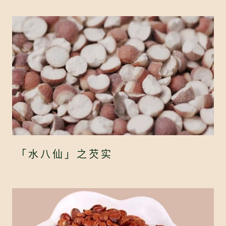
「水八仙」之芡实