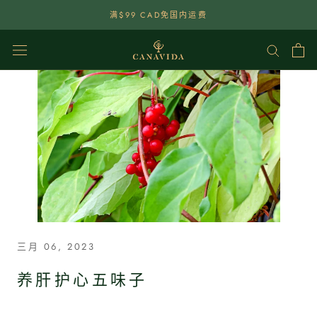
點
满$99 CAD免国内运费
選
查
看
內
容
三月 06, 2023
养肝护心五味子