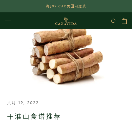
點
满$99 CAD免国内运费
選
查
看
內
容
六月 19, 2022
干淮山食谱推荐