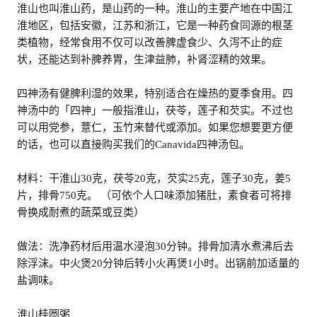
淮山也叫淮山药，是山药的一种。淮山的主要产地在中国江
淮地区，包括安徽，江苏和浙江，它是一种药食同源的根茎
类植物，经常食用不仅可以改善脾虚食少、久泻不止的症
状，还能达到补脾养胃，生津益肺，补肾涩精的效果。
四神汤有健脾利湿的效果，特别适合在燥热的夏季食用。四
神汤中的「四神」一般指淮山，茯苓，莲子和芡实。不过也
可以用党参，薏仁，玉竹来替代或添加。如果您想要更方便
的话，也可以直接购买我们的Canavida四神汤包。
材料：干淮山30克，茯苓20克，芡实25克，莲子30克，姜5
片，排骨750克。 （可依个人口味添加猪肚，素食者可将排
骨换成耐煮的蔬菜或豆类）
做法：洗净药材后用温水浸泡30分钟。排骨加清水煮沸后去
除浮沫。中火煲20分钟后转小火再煲1小时。出锅前加适量的
盐调味。
淮山桂圆粥