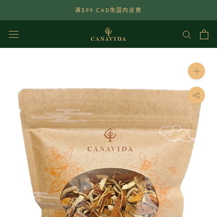
點
满$99 CAD免国内运费
選
查
看
內
容