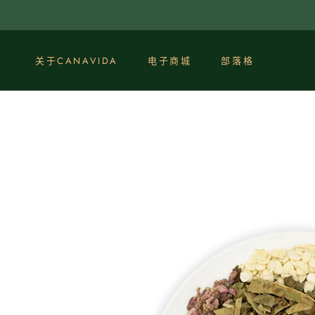
點
選
查
看
关于CANAVIDA
电子商城
部落格
內
部落格
容