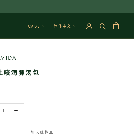
幣
語
CAD$
简体中文
別
言
VIDA
止咳润肺汤包
加入購物車