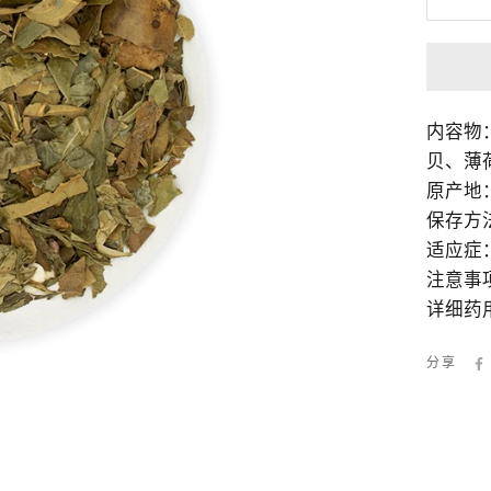
内容物
贝、薄
原产地
保存方
适应症
注意事
详细药
分享