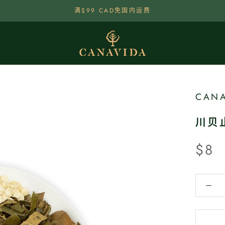
满$99 CAD免国内运费
CANA
川贝
$8