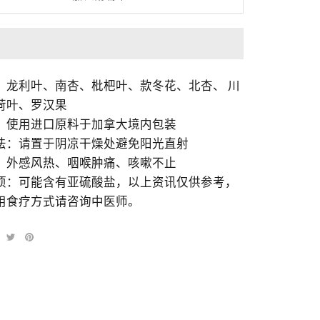
：龙利叶、南杏、枇杷叶、款冬花、北杏、 川
荷叶、罗汉果
：使用进口原料于加拿大境内包装
法：请置于阴凉干燥处避免阳光直射
：外感风热、咽喉肿痛、咳嗽不止
项：可能含有亚硫酸盐，以上资讯仅供参考，
用食疗方式请咨询中医师。