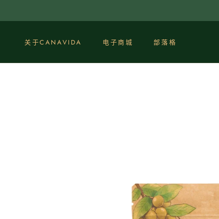
點
選
查
看
关于CANAVIDA
电子商城
部落格
內
部落格
容