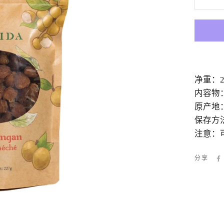
净重：2
内容物
原产地
保存方
注意：
分享