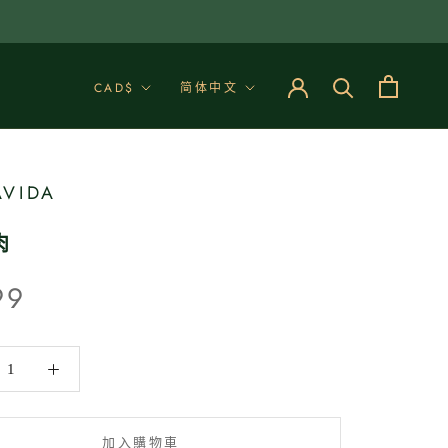
幣
語
CAD$
简体中文
別
言
VIDA
肉
99
加入購物車