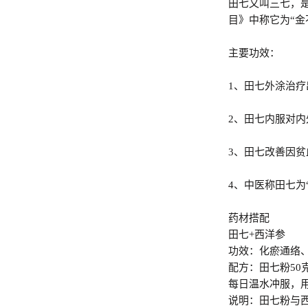
田七又叫三七，
目》中称它为“金
主要功效：
1、田七外涂治
2、田七内服对
3、田七改善因
4、中医称田七为
药材搭配
田七+西洋参
功效：化瘀通
配方：田七粉50
每日温水冲服，
说明：田七粉与