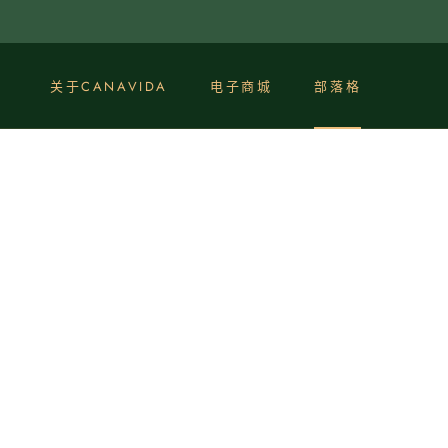
點
選
查
看
关于CANAVIDA
电子商城
部落格
內
部落格
容