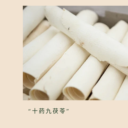
“十药九茯苓”