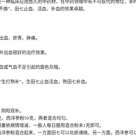
是一种临床应用悠久的中药材，在中药领域中有不可取代的地位，李
不换”，田七止血、活血、补血的效果卓越。
疗出血、瘀青、肿痛。
内外出血很好的治疗效果。
贫血或气血不足引起的面色灰暗。
“生打熟补”，生田七止血活血，熟田七补血。
络、阴阳双补。
克、西洋参粉50克，两者混合均匀。
用量依病情增减，一般人每日服用混合粉末1克即可。
西洋参粉混合起来，一方面田七可以化瘀通络，另一方面，西洋参可