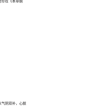
时珍在《本草纲
以气阴双补，心脏