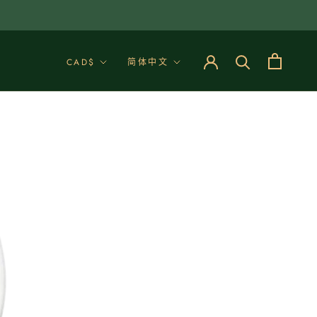
享
前一篇
下一篇
幣
語
CAD$
简体中文
別
言