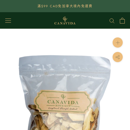
點
滿$99 CAD免加拿大境內免運費
選
查
看
內
容