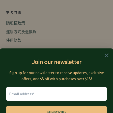
更多訊息
隱私權政策
運輸方式及退換貨
使用條款
幣
语
CAD$
繁體中文
別
言
© CANAVIDA
由 Shopify 技術支援