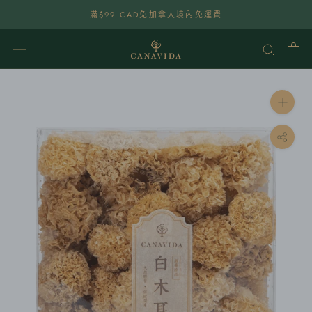
點
滿$99 CAD免加拿大境內免運費
選
查
看
內
容