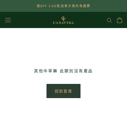
點
滿$99 CAD免加拿大境內免運費
選
查
看
內
容
其他中草藥 此類別沒有產品
回到首頁